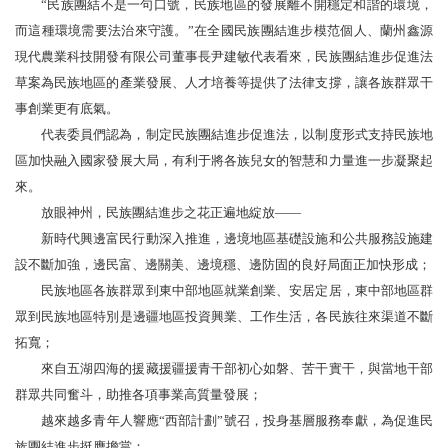
“民族團結不是一句口號，民族地區的發展離不開穩定和諧的環境，
而這種環境需要法治來守護。”在全國民族團結進步模范個人、蘭州鑫源
現代農業科技開發有限公司董事長尹建敏代表看來，民族團結進步促進法
草案為民族地區的產業發展、人才培養等提供了法律支撐，讓各族群眾干
事創業更有底氣。
代表委員們認為，制定民族團結進步促進法，以制度形式支持民族地
區加快融入國家發展大局，有利于將各族兒女的智慧和力量進一步凝聚起
來。
放眼神州，民族團結進步之花正遍地綻放——
新時代興邊富民行動深入推進，邊境地區基礎設施和公共服務設施建
設不斷加強，邊民富、邊關美、邊境穩、邊防固的良好局面正加快形成；
民族地區各族群眾到東中部地區就業創業、安居定居，東中部地區群
眾到民族地區特別是邊疆地區投資興業、工作生活，各民族往來渠道不斷
拓寬；
來自五湖四海的援藏援疆援青干部初心如磐、苦干實干，與當地干部
群眾共同奮斗，助推各項事業高質量發展；
越來越多青年人響應“西部計劃”號召，投身基層服務奉獻，為促進民
族團結進步挺膺擔當；