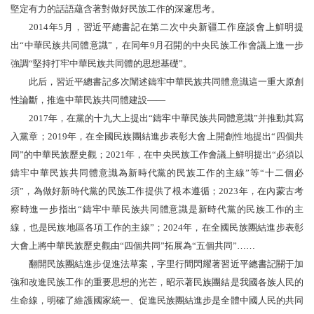
堅定有力的話語蘊含著對做好民族工作的深邃思考。
2014年5月，習近平總書記在第二次中央新疆工作座談會上鮮明提
出“中華民族共同體意識”，在同年9月召開的中央民族工作會議上進一步
強調“堅持打牢中華民族共同體的思想基礎”。
此后，習近平總書記多次闡述鑄牢中華民族共同體意識這一重大原創
性論斷，推進中華民族共同體建設——
2017年，在黨的十九大上提出“鑄牢中華民族共同體意識”并推動其寫
入黨章；2019年，在全國民族團結進步表彰大會上開創性地提出“四個共
同”的中華民族歷史觀；2021年，在中央民族工作會議上鮮明提出“必須以
鑄牢中華民族共同體意識為新時代黨的民族工作的主線”等“十二個必
須”，為做好新時代黨的民族工作提供了根本遵循；2023年，在內蒙古考
察時進一步指出“鑄牢中華民族共同體意識是新時代黨的民族工作的主
線，也是民族地區各項工作的主線”；2024年，在全國民族團結進步表彰
大會上將中華民族歷史觀由“四個共同”拓展為“五個共同”……
翻開民族團結進步促進法草案，字里行間閃耀著習近平總書記關于加
強和改進民族工作的重要思想的光芒，昭示著民族團結是我國各族人民的
生命線，明確了維護國家統一、促進民族團結進步是全體中國人民的共同