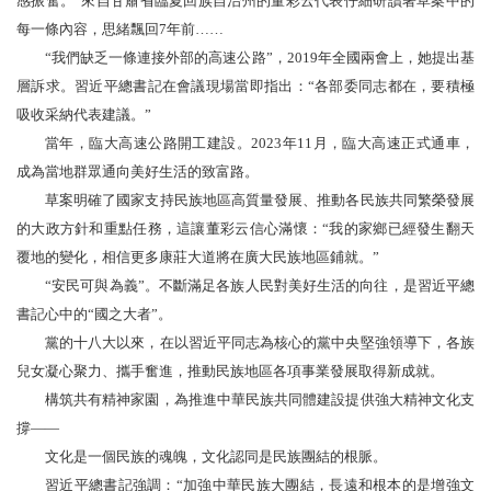
感振奮。”來自甘肅省臨夏回族自治州的董彩云代表仔細研讀著草案中的
每一條內容，思緒飄回7年前……
“我們缺乏一條連接外部的高速公路”，2019年全國兩會上，她提出基
層訴求。習近平總書記在會議現場當即指出：“各部委同志都在，要積極
吸收采納代表建議。”
當年，臨大高速公路開工建設。2023年11月，臨大高速正式通車，
成為當地群眾通向美好生活的致富路。
草案明確了國家支持民族地區高質量發展、推動各民族共同繁榮發展
的大政方針和重點任務，這讓董彩云信心滿懷：“我的家鄉已經發生翻天
覆地的變化，相信更多康莊大道將在廣大民族地區鋪就。”
“安民可與為義”。不斷滿足各族人民對美好生活的向往，是習近平總
書記心中的“國之大者”。
黨的十八大以來，在以習近平同志為核心的黨中央堅強領導下，各族
兒女凝心聚力、攜手奮進，推動民族地區各項事業發展取得新成就。
構筑共有精神家園，為推進中華民族共同體建設提供強大精神文化支
撐——
文化是一個民族的魂魄，文化認同是民族團結的根脈。
習近平總書記強調：“加強中華民族大團結，長遠和根本的是增強文