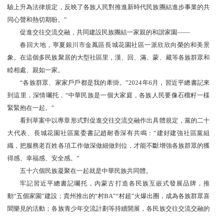
驗上升為法律規定，反映了各族人民對推進新時代民族團結進步事業的共
同心聲和熱切期盼。”
促進交往交流交融，共同建設民族團結一家親的和諧家園——
春回大地，寧夏銀川市金鳳區長城花園社區一派欣欣向榮的和美景
象。在這個多民族聚居的大型社區里，漢、回、滿、蒙、藏等各族群眾和
睦相處、親如一家。
“各族群眾、家家戶戶都是我的牽掛。”2024年6月，習近平總書記來
到這里，深情囑托，“中華民族是一個大家庭，各族人民要像石榴籽一樣
緊緊抱在一起。”
看到草案中以專章形式對促進交往交流交融作出具體規定，黨的二十
大代表、長城花園社區黨委書記趙耐香深有共鳴：“建好建強社區黨組
織，把服務老百姓各項工作做深做細做到位，才能不斷增強各族群眾的獲
得感、幸福感、安全感。”
五十六個民族凝聚在一起就是中華民族共同體。
牢記習近平總書記囑托，內蒙古打造各民族互嵌式發展品牌，推
動“五個家園”建設；貴州推出的“村BA”“村超”火爆出圈，成為各族群眾喜
聞樂見的活動；各族青少年交流計劃等持續開展，各民族交往交流交融的