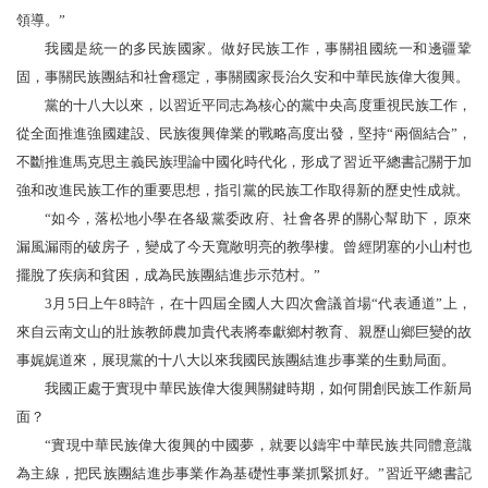
領導。”
我國是統一的多民族國家。做好民族工作，事關祖國統一和邊疆鞏
固，事關民族團結和社會穩定，事關國家長治久安和中華民族偉大復興。
黨的十八大以來，以習近平同志為核心的黨中央高度重視民族工作，
從全面推進強國建設、民族復興偉業的戰略高度出發，堅持“兩個結合”，
不斷推進馬克思主義民族理論中國化時代化，形成了習近平總書記關于加
強和改進民族工作的重要思想，指引黨的民族工作取得新的歷史性成就。
“如今，落松地小學在各級黨委政府、社會各界的關心幫助下，原來
漏風漏雨的破房子，變成了今天寬敞明亮的教學樓。曾經閉塞的小山村也
擺脫了疾病和貧困，成為民族團結進步示范村。”
3月5日上午8時許，在十四屆全國人大四次會議首場“代表通道”上，
來自云南文山的壯族教師農加貴代表將奉獻鄉村教育、親歷山鄉巨變的故
事娓娓道來，展現黨的十八大以來我國民族團結進步事業的生動局面。
我國正處于實現中華民族偉大復興關鍵時期，如何開創民族工作新局
面？
“實現中華民族偉大復興的中國夢，就要以鑄牢中華民族共同體意識
為主線，把民族團結進步事業作為基礎性事業抓緊抓好。”習近平總書記