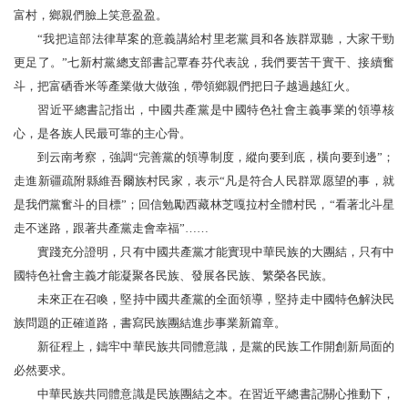
富村，鄉親們臉上笑意盈盈。
“我把這部法律草案的意義講給村里老黨員和各族群眾聽，大家干勁
更足了。”七新村黨總支部書記覃春芬代表說，我們要苦干實干、接續奮
斗，把富硒香米等產業做大做強，帶領鄉親們把日子越過越紅火。
習近平總書記指出，中國共產黨是中國特色社會主義事業的領導核
心，是各族人民最可靠的主心骨。
到云南考察，強調“完善黨的領導制度，縱向要到底，橫向要到邊”；
走進新疆疏附縣維吾爾族村民家，表示“凡是符合人民群眾愿望的事，就
是我們黨奮斗的目標”；回信勉勵西藏林芝嘎拉村全體村民，“看著北斗星
走不迷路，跟著共產黨走會幸福”……
實踐充分證明，只有中國共產黨才能實現中華民族的大團結，只有中
國特色社會主義才能凝聚各民族、發展各民族、繁榮各民族。
未來正在召喚，堅持中國共產黨的全面領導，堅持走中國特色解決民
族問題的正確道路，書寫民族團結進步事業新篇章。
新征程上，鑄牢中華民族共同體意識，是黨的民族工作開創新局面的
必然要求。
中華民族共同體意識是民族團結之本。在習近平總書記關心推動下，