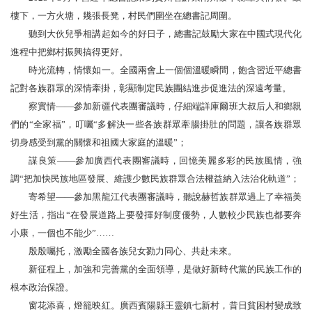
樓下，一方火塘，幾張長凳，村民們圍坐在總書記周圍。
聽到大伙兒爭相講起如今的好日子，總書記鼓勵大家在中國式現代化
進程中把鄉村振興搞得更好。
時光流轉，情懷如一。全國兩會上一個個溫暖瞬間，飽含習近平總書
記對各族群眾的深情牽掛，彰顯制定民族團結進步促進法的深遠考量。
察實情——參加新疆代表團審議時，仔細端詳庫爾班大叔后人和鄉親
們的“全家福”，叮囑“多解決一些各族群眾牽腸掛肚的問題，讓各族群眾
切身感受到黨的關懷和祖國大家庭的溫暖”；
謀良策——參加廣西代表團審議時，回憶美麗多彩的民族風情，強
調“把加快民族地區發展、維護少數民族群眾合法權益納入法治化軌道”；
寄希望——參加黑龍江代表團審議時，聽說赫哲族群眾過上了幸福美
好生活，指出“在發展道路上要發揮好制度優勢，人數較少民族也都要奔
小康，一個也不能少”……
殷殷囑托，激勵全國各族兒女勠力同心、共赴未來。
新征程上，加強和完善黨的全面領導，是做好新時代黨的民族工作的
根本政治保證。
窗花添喜，燈籠映紅。廣西賓陽縣王靈鎮七新村，昔日貧困村變成致