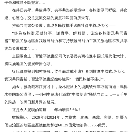
平臺和載體不斷豐富……
在共居共學、共建共享、共事共樂的環境中，各族群眾同呼吸、共命
運、心連心，交往交流交融的廣度和深度前所未有。
推動共同繁榮發展，實現各民族攜手邁向社會主義現代化——
“多為各族群眾辦好事、辦實事、解難題，促進各族群眾共同富
裕”“增強民族地區自我發展能力和可持續發展能力”“讓民族地區群眾共享
改革發展成果”……
全國兩會上，習近平總書記同代表委員共商推進中國式現代化大計，
將民族地區的發展牽掛心頭。
從脫貧攻堅到鄉村振興，從全面建成小康社會到推進中國式現代化、
實現共同富裕，習近平總書記始終強調“一個民族都不能少”。
如今，雅魯藏布江河谷中，拉林鐵路上的復興號列車呼嘯而過；烏魯
木齊國際陸港區，一列列中歐班列滿載“中國制造”飛馳向西……一日千里
的跨越，映照日新月異的發展。
這是令人驚嘆的速度——年均增長5.6%！
數據顯示，2020年到2024年，內蒙古、廣西、西藏、寧夏、新疆五
個自治區的地區生產總值總和從60129億元增加到83766億元。