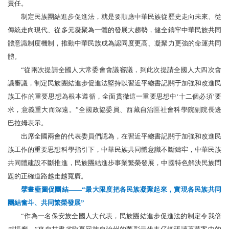
責任。
制定民族團結進步促進法，就是要順應中華民族從歷史走向未來、從
傳統走向現代、從多元凝聚為一體的發展大趨勢，健全鑄牢中華民族共同
體意識制度機制，推動中華民族成為認同度更高、凝聚力更強的命運共同
體。
“從兩次提請全國人大常委會會議審議，到此次提請全國人大四次會
議審議，制定民族團結進步促進法堅持以習近平總書記關于加強和改進民
族工作的重要思想為根本遵循，全面貫徹這一重要思想中‘十二個必須’要
求，意義重大而深遠。”全國政協委員、西藏自治區社會科學院副院長邊
巴拉姆表示。
出席全國兩會的代表委員們認為，在習近平總書記關于加強和改進民
族工作的重要思想科學指引下，中華民族共同體意識不斷鑄牢，中華民族
共同體建設不斷推進，民族團結進步事業繁榮發展，中國特色解決民族問
題的正確道路越走越寬廣。
擘畫藍圖促團結——“最大限度把各民族凝聚起來，實現各民族共同
團結奮斗、共同繁榮發展”
“作為一名保安族全國人大代表，民族團結進步促進法的制定令我倍