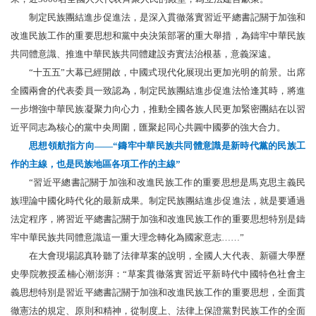
制定民族團結進步促進法，是深入貫徹落實習近平總書記關于加強和
改進民族工作的重要思想和黨中央決策部署的重大舉措，為鑄牢中華民族
共同體意識、推進中華民族共同體建設夯實法治根基，意義深遠。
“十五五”大幕已經開啟，中國式現代化展現出更加光明的前景。出席
全國兩會的代表委員一致認為，制定民族團結進步促進法恰逢其時，將進
一步增強中華民族凝聚力向心力，推動全國各族人民更加緊密團結在以習
近平同志為核心的黨中央周圍，匯聚起同心共圓中國夢的強大合力。
思想領航指方向——“鑄牢中華民族共同體意識是新時代黨的民族工
作的主線，也是民族地區各項工作的主線”
“習近平總書記關于加強和改進民族工作的重要思想是馬克思主義民
族理論中國化時代化的最新成果。制定民族團結進步促進法，就是要通過
法定程序，將習近平總書記關于加強和改進民族工作的重要思想特別是鑄
牢中華民族共同體意識這一重大理念轉化為國家意志……”
在大會現場認真聆聽了法律草案的說明，全國人大代表、新疆大學歷
史學院教授孟楠心潮澎湃：“草案貫徹落實習近平新時代中國特色社會主
義思想特別是習近平總書記關于加強和改進民族工作的重要思想，全面貫
徹憲法的規定、原則和精神，從制度上、法律上保證黨對民族工作的全面