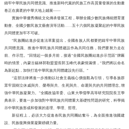
鑄牢中華民族共同體意識、推進新時代黨的民族工作高質量發展的生動畫
卷正在廣袤的中華大地上鋪展——
實施中華優秀傳統文化傳承發展工程，舉辦全國少數民族傳統體育運
動會、全國少數民族文藝會演等活動……五十六個民族凝聚起的中華民族
共同體更加牢不可破。
“民族團結進步促進法草案提出，全國各族人民都要把鑄牢中華民族
共同體意識、推進中華民族共同體建設作為共同任務，我們要努力走在
前、作示范。”回憶起一個多月前，接過“全國民族團結進步示范區”牌匾
時的情景，內蒙古錫林郭勒盟盟長郭玉峰代表豪情滿懷，“我們將以命名
為新起點，加快打造中華民族共同體建設先行區。”
“這部法律將進一步推動以社會主義核心價值觀為引領，引導各族群
眾牢固樹立休戚與共、榮辱與共、生死與共、命運與共的共同體理念, 增
強中華民族凝聚力。”全國政協常委、山東大學儒學高等研究院院長王學
典表示，要進一步加強對中華民族共同體重大基礎性問題的研究，科學揭
示中華民族形成和發展的道理、學理、哲理。
新征程上，必須大力促進各民族共同團結奮斗，為全面推進強國建
設、民族復興偉業凝聚磅礴力量。