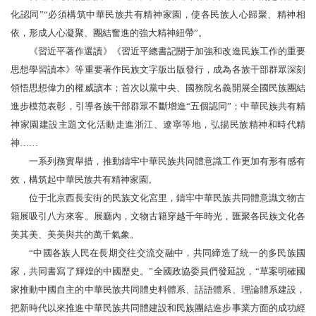
化認同”“必須構筑中華民族共有精神家園，使各民族人心歸聚、精神相
依，形成人心凝聚、團結奮進的強大精神紐帶”。
《習近平著作選讀》《習近平總書記關于加強和改進民族工作的重要
思想學習讀本》等重要著作民族文字版出版發行，成為各族干部群眾深刻
領悟思想偉力的權威讀本；首次以黨中央、國務院名義開展全國民族團結
進步模范表彰，引導各族干部群眾不斷增進“五個認同”；中華民族共有精
神家園建設主題文化活動走進浙江、遼寧等地，弘揚民族精神和時代精
神……
一系列務實舉措，推動鑄牢中華民族共同體意識工作更加有形有感有
效，構筑起中華民族共有精神家園。
位于北京西長安街的民族文化宮里，鑄牢中華民族共同體意識文物古
籍展吸引八方來客。展廳內，文物古籍穿越千年時光，匯聚各民族文化各
美其美、美美與共的萬千氣象。
“中國各族人民在長期交往交流交融中，共同締造了統一的多民族國
家，共同書寫了輝煌的中國歷史。”全國政協委員們發延說，“草案明確國
家推動中國自主的中華民族共同體史料體系、話語體系、理論體系建設，
把新時代以來推進中華民族共同體建設和民族團結進步事業方面的成功經