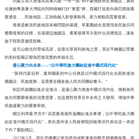
內蒙古深入推進高質量共建“一帶一路”和中蒙俄經濟走廊建設，廣西
在擁抱粵港澳大灣區的同時積極打好“東盟”牌，西藏打造面向南亞開放重
要通道……民族地區，正加快融入新發展格局、著力推動高質量發展。
發展是解決民族地區各種問題的基礎。草案圍繞全面實現各民族共同
繁榮發展的目標，在基礎設施建設、產業發展等方面作出具體規定，讓各
族干部群眾備受鼓舞。
從天山南北到雪域高原，從塞北草原到南海之濱，習近平總書記擘畫
的美好藍圖正變為照進現實的幸福生活。
凝心聚力向未來——“以中華民族大團結促進中國式現代化”
“新時代新征程，黨和國家的中心任務是以中國式現代化全面推進強
國建設、民族復興，這需要全國各族人民共同團結奮斗。”
制定民族團結進步促進法，是凝心聚力推進中國式現代化、推動各民
族共同繁榮發展的現實需要，也是應對世界百年未有之大變局、增強中華
民族凝聚力的重要舉措。
關注到草案序言中“高質量推進民族團結進步事業，以中華民族大團
結促進中國式現代化”，來自貴州省人民檢察院的楊再滔代表在這一表述
下作了重點標記。
2025年3月，習近平總書記來到貴州省黔東南州黎平縣肇興侗寨。鼓